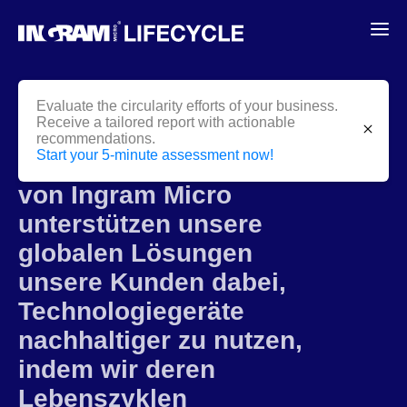
Evaluate the circularity efforts of your business.
Receive a tailored report with actionable
close
recommendations.
Start your 5-minute assessment now!
Als Geschäftsbereich
von Ingram Micro
unterstützen unsere
globalen Lösungen
unsere Kunden dabei,
Technologiegeräte
nachhaltiger zu nutzen,
indem wir deren
Lebenszyklen