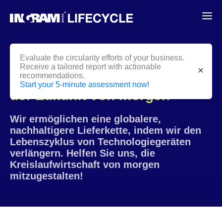
Evaluate the circularity efforts of your business.
Receive a tailored report with actionable
close
recommendations.
Werden Sie noch HEUTE
Teil
Start your 5-minute assessment now!
der Zukunft von morgen
Wir ermöglichen eine globalere,
nachhaltigere Lieferkette, indem wir den
Lebenszyklus von Technologiegeräten
verlängern. Helfen Sie uns, die
Kreislaufwirtschaft von morgen
mitzugestalten!